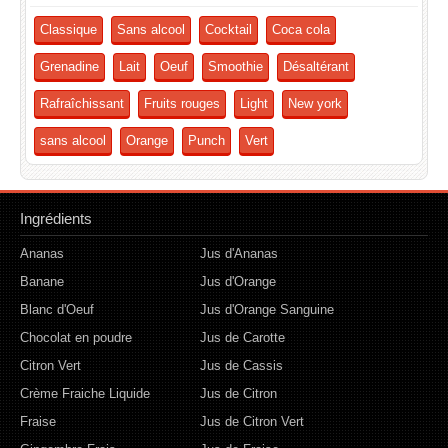
Classique
Sans alcool
Cocktail
Coca cola
Grenadine
Lait
Oeuf
Smoothie
Désaltérant
Rafraîchissant
Fruits rouges
Light
New york
sans alcool
Orange
Punch
Vert
Ingrédients
Ananas
Jus d'Ananas
Banane
Jus d'Orange
Blanc d'Oeuf
Jus d'Orange Sanguine
Chocolat en poudre
Jus de Carotte
Citron Vert
Jus de Cassis
Crème Fraiche Liquide
Jus de Citron
Fraise
Jus de Citron Vert