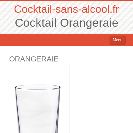
Cocktail-sans-alcool.fr
Cocktail Orangeraie
Menu
Cocktails sans alcool
ORANGERAIE
Cocktails avec alcool
Chercher un cocktail !