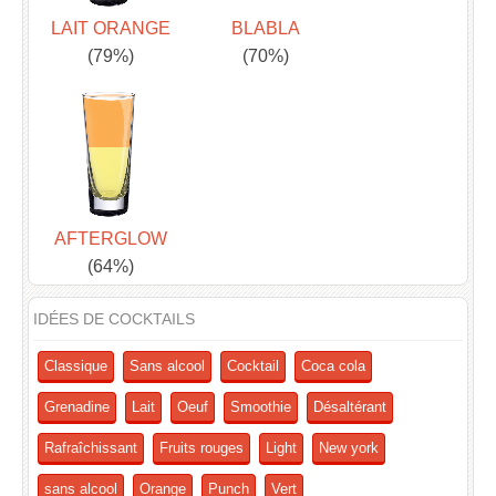
LAIT ORANGE
BLABLA
(79%)
(70%)
AFTERGLOW
(64%)
IDÉES DE COCKTAILS
Classique
Sans alcool
Cocktail
Coca cola
Grenadine
Lait
Oeuf
Smoothie
Désaltérant
Rafraîchissant
Fruits rouges
Light
New york
sans alcool
Orange
Punch
Vert