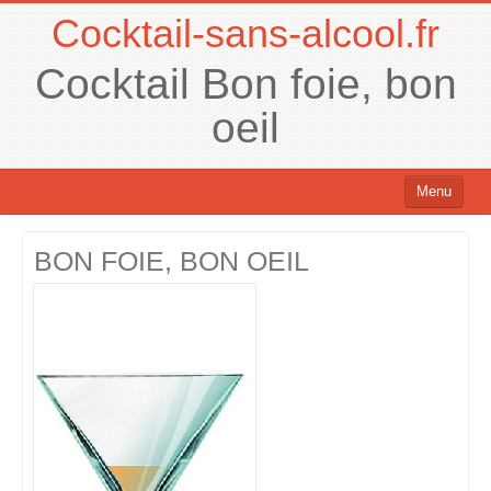
Cocktail-sans-alcool.fr
Cocktail Bon foie, bon
oeil
Menu
Cocktails sans alcool
BON FOIE, BON OEIL
Cocktails avec alcool
Chercher un cocktail !