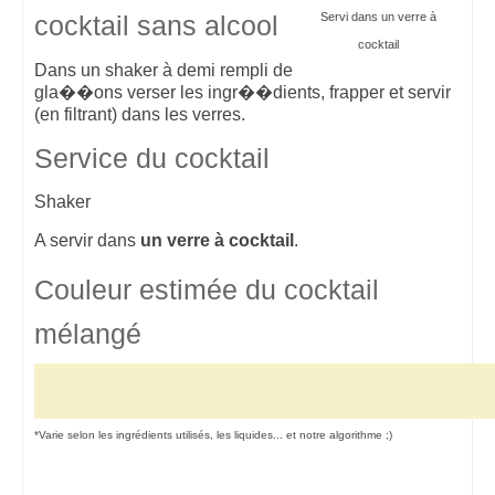
Servi dans un verre à
cocktail sans alcool
cocktail
Dans
un
shaker
à
demi
rempli
de
gla�
�ons
verser
les
ingr�
�dients,
frapper
et
servir
(en
filtrant)
dans
les
verres
.
Service du cocktail
Shaker
A servir dans
un verre à cocktail
.
Couleur estimée du cocktail
mélangé
*Varie selon les ingrédients utilisés, les liquides... et notre algorithme ;)