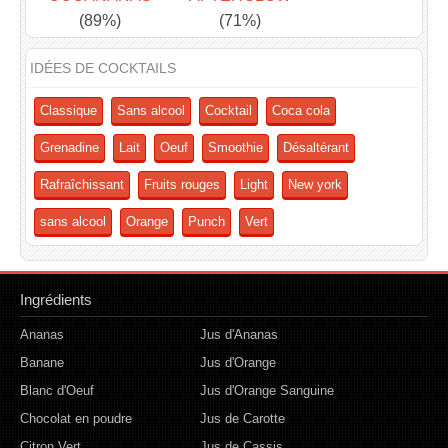
(89%)
(71%)
IDÉES DE COCKTAILS
Classique
Sans alcool
Cocktail
Coca cola
Grenadine
Lait
Oeuf
Smoothie
Désaltérant
Rafraîchissant
Fruits rouges
Light
New york
sans alcool
Orange
Punch
Vert
Ingrédients
Ananas
Jus d'Ananas
Banane
Jus d'Orange
Blanc d'Oeuf
Jus d'Orange Sanguine
Chocolat en poudre
Jus de Carotte
Citron Vert
Jus de Cassis