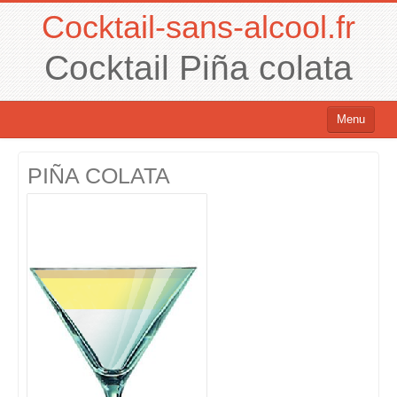
Cocktail-sans-alcool.fr
Cocktail Piña colata
Menu
Cocktails sans alcool
PIÑA COLATA
Cocktails avec alcool
Chercher un cocktail !