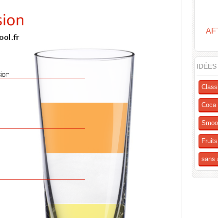
AF
IDÉES
Class
Coca 
Smoo
Fruit
sans 