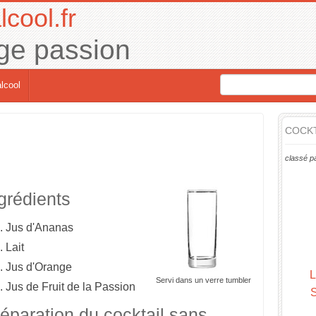
lcool.fr
ge passion
lcool
COCKT
classé p
grédients
.
Jus d'Ananas
.
Lait
.
Jus d'Orange
L
Servi dans un verre tumbler
.
Jus de Fruit de la Passion
éparation du cocktail sans