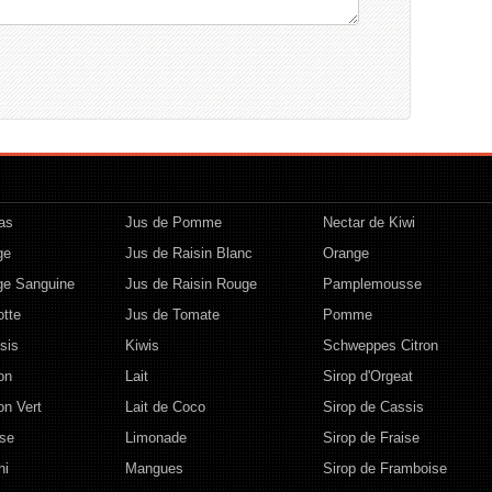
as
Jus de Pomme
Nectar de Kiwi
ge
Jus de Raisin Blanc
Orange
ge Sanguine
Jus de Raisin Rouge
Pamplemousse
otte
Jus de Tomate
Pomme
sis
Kiwis
Schweppes Citron
on
Lait
Sirop d'Orgeat
on Vert
Lait de Coco
Sirop de Cassis
ise
Limonade
Sirop de Fraise
hi
Mangues
Sirop de Framboise