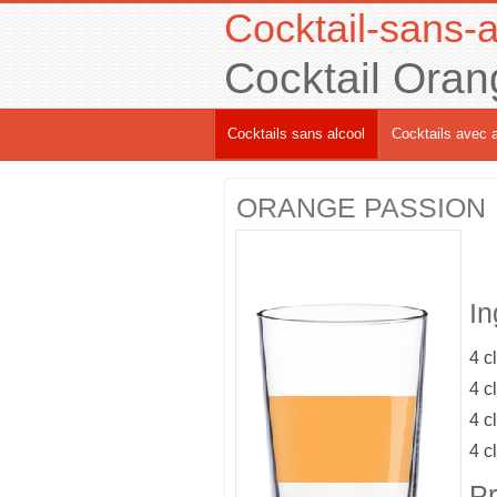
Cocktail-sans-a
Cocktail Oran
Cocktails sans alcool
Cocktails avec a
ORANGE PASSION
In
4 cl
4 cl
4 cl
4 cl
Pr