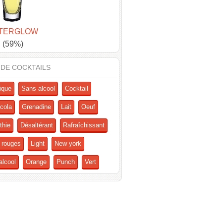
TERGLOW
(59%)
 DE COCKTAILS
ique
Sans alcool
Cocktail
cola
Grenadine
Lait
Oeuf
thie
Désaltérant
Rafraîchissant
s rouges
Light
New york
alcool
Orange
Punch
Vert