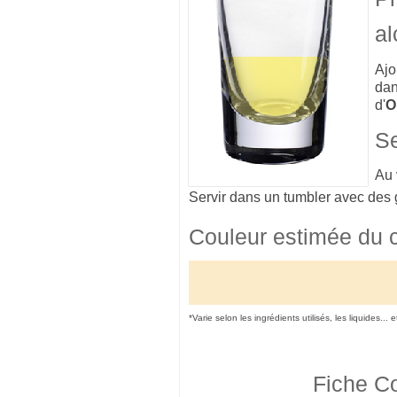
al
Ajo
dan
d'
O
Se
Au
Servir dans un tumbler avec des 
Couleur estimée du 
*Varie selon les ingrédients utilisés, les liquides... 
Fiche Co