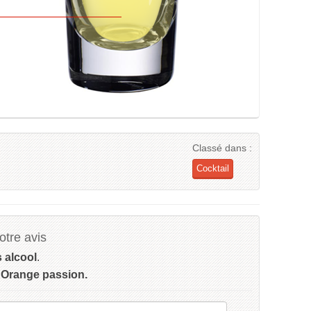
Classé dans :
Cocktail
tre avis
s alcool
.
l Orange passion.