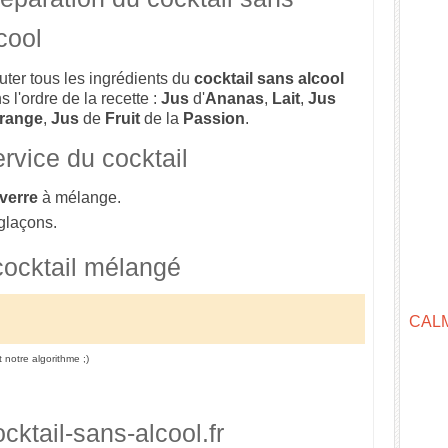
cool
uter tous les ingrédients du
cocktail sans alcool
s l'ordre de la recette :
Jus
d'
Ananas
,
Lait
,
Jus
range
,
Jus
de
Fruit
de la
Passion
.
rvice du cocktail
verre
à mélange.
glaçons.
cocktail mélangé
CAL
et notre algorithme ;)
cktail-sans-alcool.fr