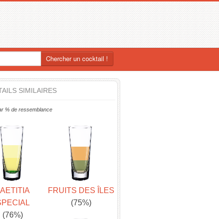
Chercher un cocktail !
AILS SIMILAIRES
ar % de ressemblance
AETITIA
FRUITS DES ÎLES
SPECIAL
(75%)
(76%)