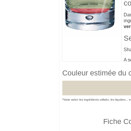
co
Dan
ing
ver
Se
Sh
A s
Couleur estimée du 
*Varie selon les ingrédients utilisés, les liquides... 
Fiche Co