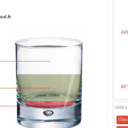
AP
AF
IDÉES
Class