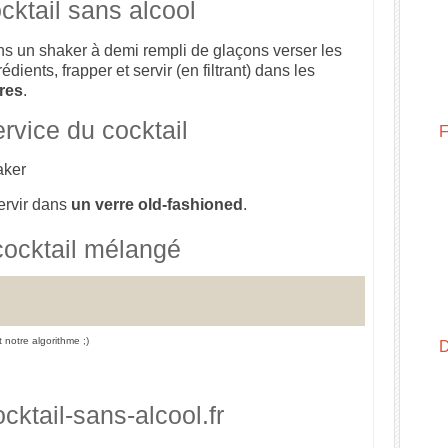
cktail sans alcool
s un shaker à demi rempli de glaçons verser les
rédients, frapper et servir (en filtrant) dans les
res
.
rvice du cocktail
aker
ervir dans
un verre old-fashioned
.
cocktail mélangé
et notre algorithme ;)
cktail-sans-alcool.fr