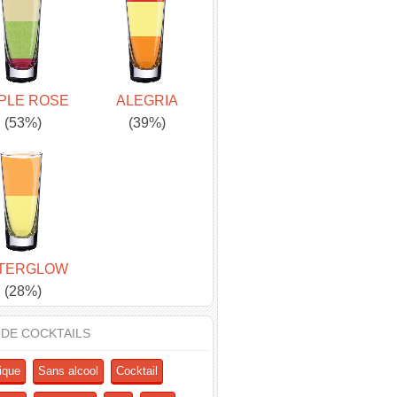
PLE ROSE
ALEGRIA
(53%)
(39%)
TERGLOW
(28%)
 DE COCKTAILS
ique
Sans alcool
Cocktail