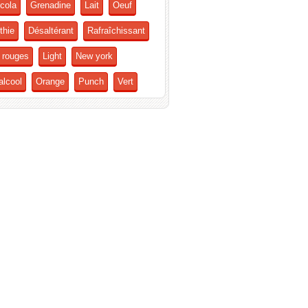
cola
Grenadine
Lait
Oeuf
thie
Désaltérant
Rafraîchissant
s rouges
Light
New york
alcool
Orange
Punch
Vert