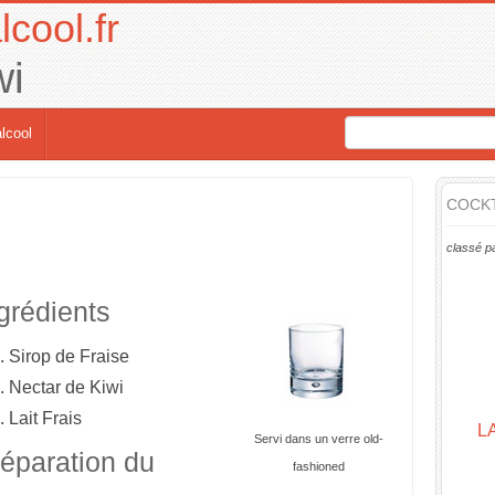
lcool.fr
wi
lcool
COCKT
classé p
grédients
.
Sirop de Fraise
.
Nectar de Kiwi
.
Lait Frais
L
Servi dans un verre old-
éparation du
fashioned