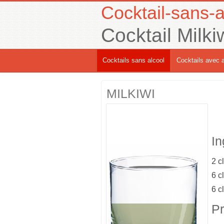
Cocktail-sans-a
Cocktail Milki
Cocktails sans alcool
Cocktails avec a
MILKIWI
In
2 cl
6 cl
6 cl
Pr