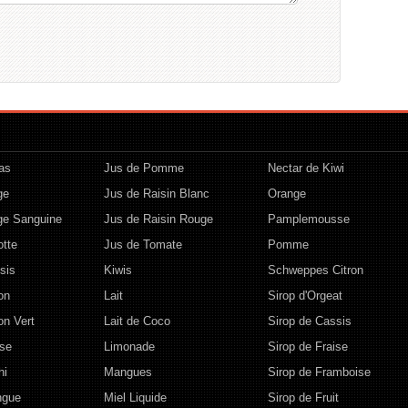
as
Jus de Pomme
Nectar de Kiwi
ge
Jus de Raisin Blanc
Orange
ge Sanguine
Jus de Raisin Rouge
Pamplemousse
otte
Jus de Tomate
Pomme
sis
Kiwis
Schweppes Citron
on
Lait
Sirop d'Orgeat
on Vert
Lait de Coco
Sirop de Cassis
ise
Limonade
Sirop de Fraise
hi
Mangues
Sirop de Framboise
ngue
Miel Liquide
Sirop de Fruit