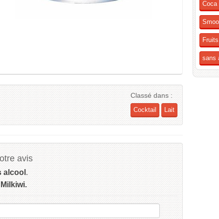
Coca 
Smoo
Fruit
sans 
Classé dans :
Cocktail
Lait
tre avis
s alcool
.
Milkiwi.