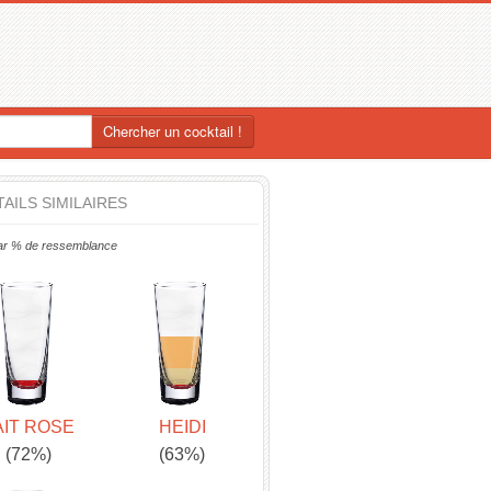
Chercher un cocktail !
AILS SIMILAIRES
ar % de ressemblance
AIT ROSE
HEIDI
(72%)
(63%)