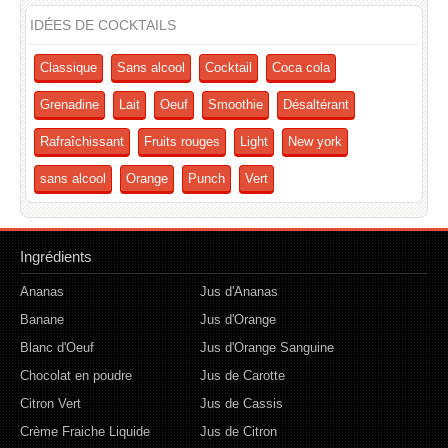
IDÉES DE COCKTAILS
Classique
Sans alcool
Cocktail
Coca cola
Grenadine
Lait
Oeuf
Smoothie
Désaltérant
Rafraîchissant
Fruits rouges
Light
New york
sans alcool
Orange
Punch
Vert
Ingrédients
Ananas
Jus d'Ananas
Banane
Jus d'Orange
Blanc d'Oeuf
Jus d'Orange Sanguine
Chocolat en poudre
Jus de Carotte
Citron Vert
Jus de Cassis
Crème Fraiche Liquide
Jus de Citron