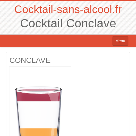
Cocktail-sans-alcool.fr
Cocktail Conclave
Menu
Cocktails sans alcool
CONCLAVE
Cocktails avec alcool
Chercher un cocktail !